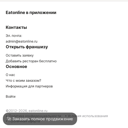
Eatonline в приложении
О
Контакты
О
Эл. почта:
admin@eatonline.ru
Открыть франшизу
Оставить заявку
Добавить ресторан бесплатно
Основное
Войти
О нас
Что с моим заказом?
Информация для партнеров
Город
Нижний Тагил
Войти
Написать в техподдержку
©2012-2026, eatonline.ru
• Политика конфиденциальности
• Условия использования
🚀 Заказать полное продвижение
• Публичная оферта