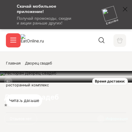
Скачай мобильное
номер
приложение!
SMS-
Получай промокоды, скидки
сообщение
Eatonline
и акции раньше других!
с
Акции
кодом
подтверждения
О сервисе
Главная
Дворец свадеб
Время доставки:
Откры
ресторанный комплекс
Вход / регистрация
Ресторан-Доставка
Дворец свадеб
Читать дальше
Нет оценок
Отзывов нет
Информация